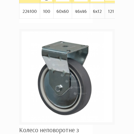
1
224100
100
60х60
46х46
6х12
121
70
Колесо неповоротне з