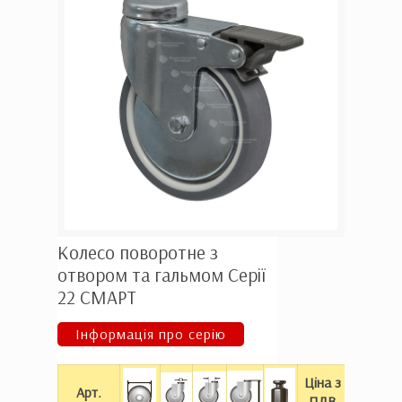
Колесо поворотне з
отвором та гальмом Серії
22 СМАРТ
Інформація про серію
Ціна з
Арт.
При
ПДВ