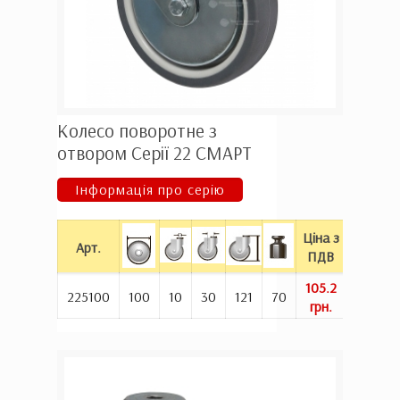
Колесо поворотне з
отвором Серії 22 СМАРТ
Інформація про серію
Ціна з
Арт.
При
ПДВ
105.2
При
225100
100
10
30
121
70
грн.