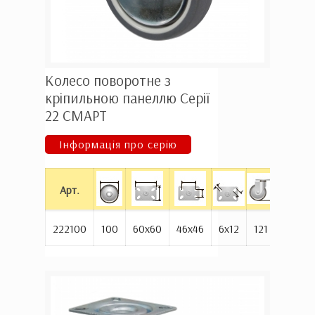
Колесо поворотне з
кріпильною панеллю Серії
22 СМАРТ
Інформація про серію
Ц
Арт.
1
222100
100
60х60
46х46
6х12
121
70