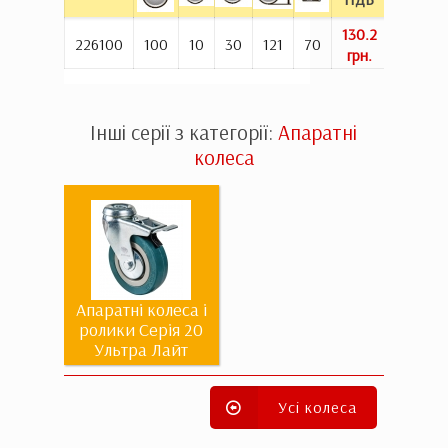
130.2
При
226100
100
10
30
121
70
грн.
Інші серії з категорії:
Апаратні
колеса
Апаратні колеса і
ролики Серія 20
Ультра Лайт
Усі колеса