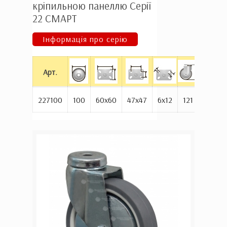
кріпильною панеллю Серії
22 СМАРТ
Інформація про серію
Ці
Арт.
9
227100
100
60х60
47х47
6х12
121
70
г