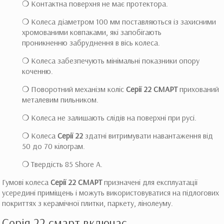
❍ Контактна поверхня не має протектора.
❍ Колеса діаметром 100 мм поставляються із захисними
хромованими ковпаками, які запобігають
проникненню забруднення в вісь колеса.
❍ Колеса забезпечують мінімальні показники опору
коченню.
❍ Поворотний механізм коліс
Серії 22 СМАРТ
прихований
металевим пильником.
❍ Колеса не залишають слідів на поверхні при русі.
❍ Колеса
Серії 22
здатні витримувати навантаження від
50 до 70 кілограм.
❍ Твердість 85 Shore A.
Гумові колеса
Серії 22 СМАРТ
призначені для експлуатації
усередині приміщень і можуть використовуватися на підлогових
покриттях з керамічної плитки, паркету, лінолеуму.
Серія 22 смарт включає