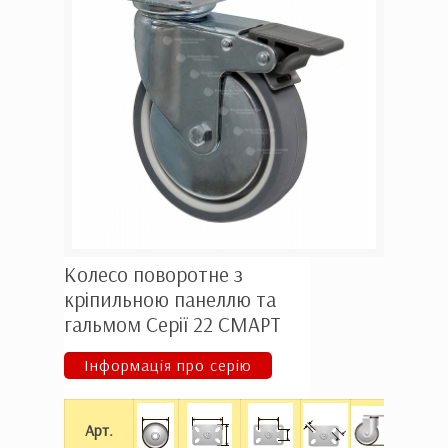
Колесо поворотне з
кріпильною панеллю та
гальмом Серії 22 СМАРТ
Інформація про серію
Ц
Арт.