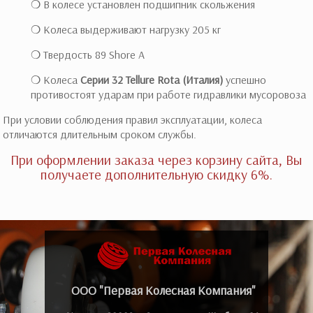
❍ В колесе установлен подшипник скольжения
❍ Колеса выдерживают нагрузку 205 кг
❍ Твердость 89 Shore A
❍ Колеса
Серии 32 Tellure Rota (Италия)
успешно
противостоят ударам при работе гидравлики мусоровоза
При условии соблюдения правил эксплуатации, колеса
отличаются длительным сроком службы.
При оформлении заказа через корзину сайта, Вы
получаете дополнительную скидку 6%.
ООО "Первая Колесная Компания"