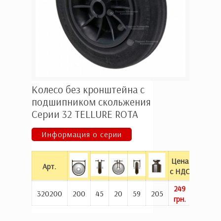
Колесо без кронштейна с
подшипником скольжения
Серии 32 ТELLURE ROTA
Информация о серии
Цена
Арт.
Куп
с НДС
249
Куп
320200
200
45
20
59
205
грн.