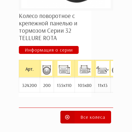
Колесо поворотное с
крепежной панелью и
тормозом Серии 32
ТELLURE ROTA
Информация о серии
Арт.
324200
200
135x110
105x80
11x13
240
2
Все колеса