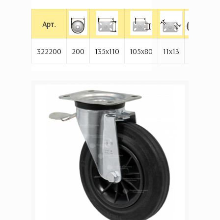
Арт.
322200
200
135x110
105x80
11x13
240
2