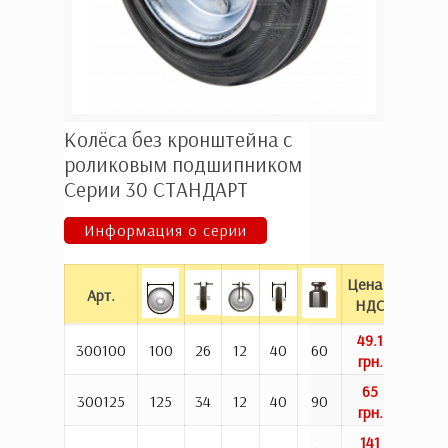
Колёса без кронштейна с
роликовым подшипником
Серии 30 СТАНДАРТ
Информация о серии
Цена с
Арт.
К
НДС
49.1
Ку
300100
100
26
12
40
60
грн.
65
Ку
300125
125
34
12
40
90
грн.
141