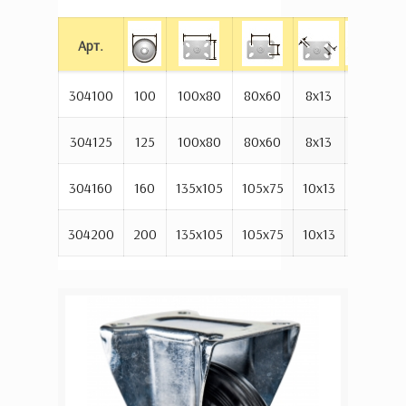
Арт.
304100
100
100х80
80х60
8х13
128
6
304125
125
100х80
80х60
8х13
155
9
304160
160
135х105
105х75
10х13
194
1
304200
200
135x105
105х75
10х13
235
1