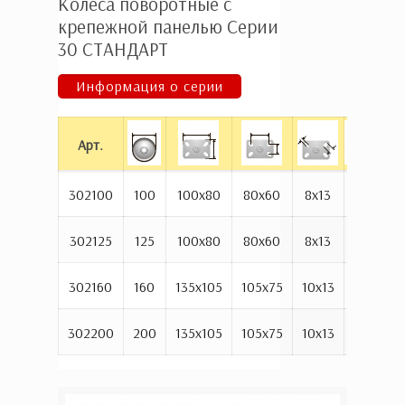
Колёса поворотные с
крепежной панелью Серии
30 СТАНДАРТ
Информация о серии
Арт.
302100
100
100х80
80х60
8х13
128
6
302125
125
100х80
80х60
8х13
155
9
302160
160
135х105
105х75
10х13
194
1
302200
200
135х105
105х75
10х13
235
1