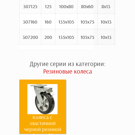
307125
125
100х80
80х60
8х13
155
9
307160
160
135х105
105х75
10х13
194
1
307200
200
135х105
105х75
10х13
235
1
Другие серии из категории:
Резиновые колеса
Колеса с
эластичной
черной резиной