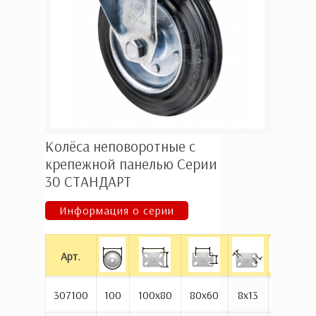
Колёса неповоротные с
крепежной панелью Серии
30 СТАНДАРТ
Информация о серии
Арт.
307100
100
100х80
80x60
8х13
128
6