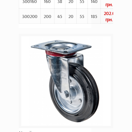
Ку
300160
160
38
20
55
140
грн.
202.6
Ку
300200
200
45
20
55
185
грн.