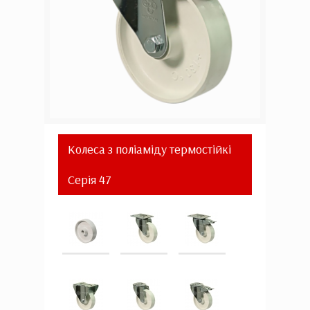
Колеса з поліаміду термостійкі
Серія 47