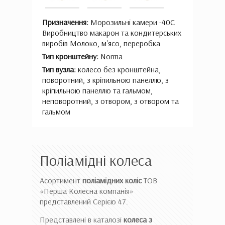
Призначення:
Морозильні камери -40С
Виробництво макарон та кондитерських
виробів Молоко, м'ясо, переробка
Тип кронштейну:
Norma
Тип вузла:
колесо без кронштейна,
поворотний, з кріпильною панеллю, з
кріпильною панеллю та гальмом,
неповоротний, з отвором, з отвором та
гальмом
Поліамідні колеса
Асортимент
поліамідних коліс
ТОВ
«Перша Колесна компанія»
представлений Серією 47.
Представлені в каталозі
колеса з