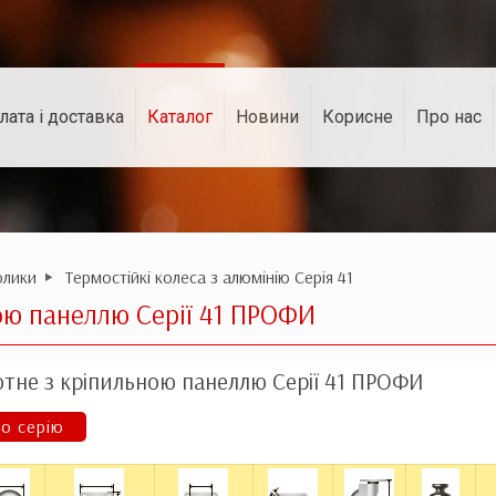
лата і доставка
Каталог
Новини
Корисне
Про нас
олики
Термостійкі колеса з алюмінію Серія 41
ою панеллю Серії 41 ПРОФИ
тне з кріпильною панеллю Серії 41 ПРОФИ
о серію