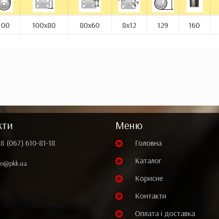
100
100x80
80x60
8x12
129
160
кти
Меню
8 (067) 610-81-18
Головна
Каталог
fo@pkk.ua
Корисне
Контакти
Оплата і доставка