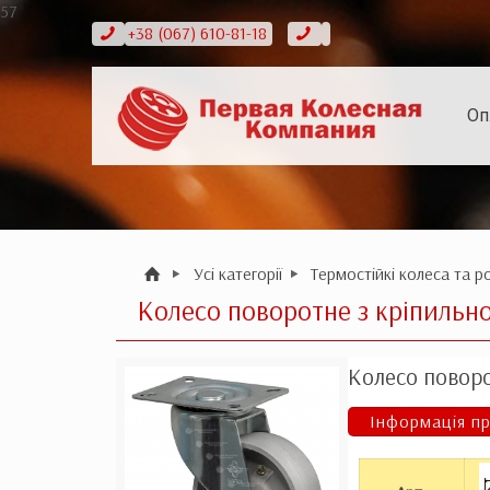
57
+38 (067) 610-81-18
Оп
Усі категорії
Термостійкі колеса та р
Колесо поворотне з кріпильн
Колесо поворо
Інформація пр