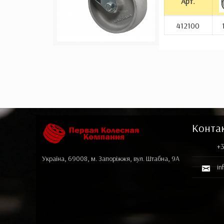
Арт.
412100
Конта
+3
Україна, 69008, м. Запоріжжя, вул. Штабна, 9А
in