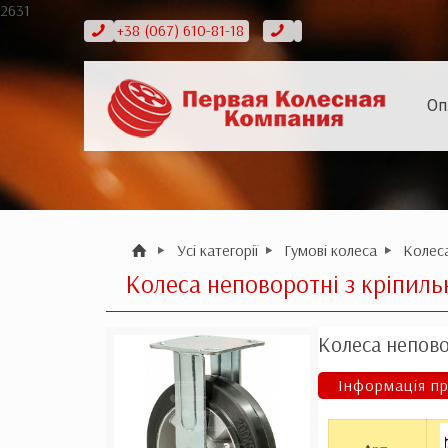
2631
+38 (067) 610-81-18
Оп
Усі категорії
Гумові колеса
Колеса
Колеса неповоротні з кріпил
Колеса непово
Інформація пр