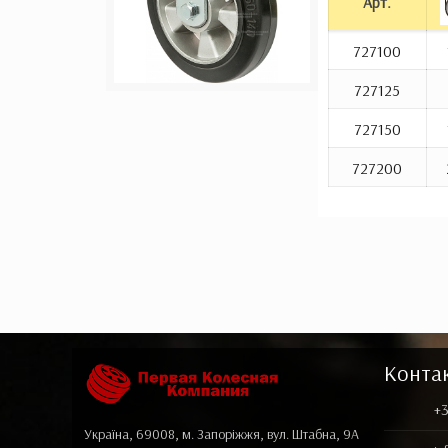
Арт.
727100
727125
727150
727200
Конта
+3
Україна, 69008, м. Запоріжжя, вул. Штабна, 9А