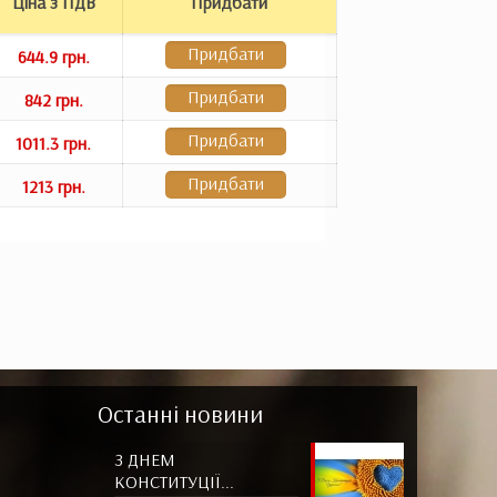
Ціна з ПДВ
Придбати
Придбати
644.9 грн.
Придбати
842 грн.
Придбати
1011.3 грн.
Придбати
1213 грн.
Останні новини
З ДНЕМ
КОНСТИТУЦІЇ...