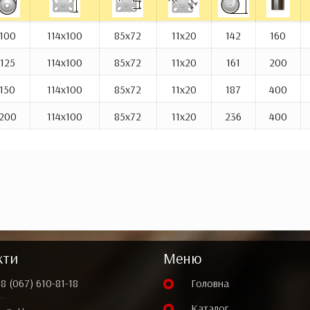
100
114х100
85х72
11x20
142
160
125
114х100
85х72
11x20
161
200
150
114х100
85х72
11х20
187
400
200
114х100
85х72
11x20
236
400
кти
Меню
8 (067) 610-81-18
Головна
Каталог